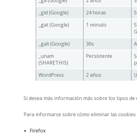
_ga (Google)
2 años
S
_gid (Google)
24 horas
S
_gat (Google)
1 minuto
S
G
_gali (Google)
30s
A
_unam
Persistente
S
(SHARETHIS)
p
WordPress
2 años
U
Si desea más información más sobre los tipos de 
Para informarse sobre cómo eliminar las cookies 
Firefox